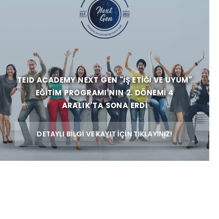
TEID ACADEMY NEXT GEN "İŞ ETIĞI VE UYUM"
EĞITIM PROGRAMI'NIN 2. DÖNEMI 4
ARALIK'TA SONA ERDI
DETAYLI BİLGİ VE KAYIT İÇİN TIKLAYINIZ!