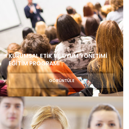
KURUMSAL ETIK VE UYUM YÖNETIMI
EĞİTİM PROGRAMI
GÖRÜNTÜLE