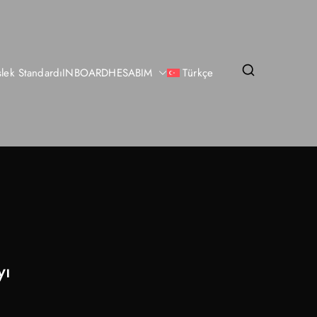
lek Standardı
INBOARD
HESABIM
Türkçe
yı