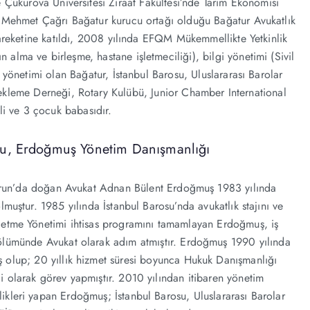
 Çukurova Üniversitesi Ziraat Fakültesi’nde Tarım Ekonomisi
. Mehmet Çağrı Bağatur kurucu ortağı olduğu Bağatur Avukatlık
areketine katıldı, 2008 yılında EFQM Mükemmellikte Yetkinlik
n alma ve birleşme, hastane işletmeciliği), bilgi yönetimi (Sivil
e yönetimi olan Bağatur, İstanbul Barosu, Uluslararası Barolar
tekleme Derneği, Rotary Kulübü, Junior Chamber International
li ve 3 çocuk babasıdır.
u, Erdoğmuş Yönetim Danışmanlığı
erun’da doğan Avukat Adnan Bülent Erdoğmuş 1983 yılında
muştur. 1985 yılında İstanbul Barosu’nda avukatlık stajını ve
letme Yönetimi ihtisas programını tamamlayan Erdoğmuş, iş
bölümünde Avukat olarak adım atmıştır. Erdoğmuş 1990 yılında
ş olup; 20 yıllık hizmet süresi boyunca Hukuk Danışmanlığı
i olarak görev yapmıştır. 2010 yılından itibaren yönetim
ikleri yapan Erdoğmuş; İstanbul Barosu, Uluslararası Barolar