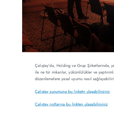
Çalıştay’da, Holding ve Grup Şirketlerinde, y
ile ne tür imkanlar, yükümlülükler ve yaptırıml
düzenlemelere yasal uyumu nasıl sağlayabiliriz
Çalıştay sunumuna bu linketn ulaşabilirsiniz
Çalıştay notlarına bu linkten ulaşabilirsiniz