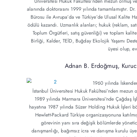
Üniversitesi Hukuk Fakültesi’nden mezun olmuş ve
alanında doktorasını 1999 yılında tamamlamıştır. Dr
Bürosu ile Avrupa’da ve Türkiye’de Ulusal Kalite H
ödülü kazandı. Uzmanlık alanları; hukuk (reklam, satı
Toplum Örgütleri, satış güvenliği) ve toplam kalit
Birliği, Kalder, TEİD, Buğday Ekolojik Yaşamı Des
üyesi olup, ev
Adnan B. Erdoğmuş, Kuruc
1960 yılında İskend
İstanbul Üniversitesi Hukuk Fakültesi’nden mezun ol
1989 yılında Marmara Üniversitesi’nde Çağdaş İş
hayatına 1987 yılında Süzer Holding Hukuk İşleri 
Hewlett-Packard Türkiye organizasyonuna katılmı
görevinin yanı sıra değişik bölümlerde yönetic
danışmanlığı, bağımsız icra ve danışma kurulu üyel