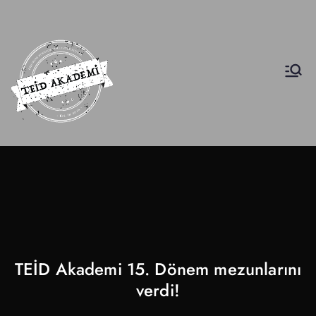
INscuola
İş Etiği Akademisi
TEİD Akademi 15. Dönem mezunlarını
verdi!