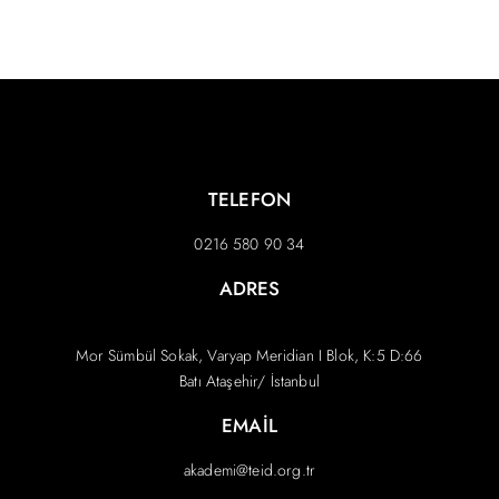
TELEFON
0216 580 90 34
ADRES
Mor Sümbül Sokak, Varyap Meridian I Blok, K:5 D:66
Batı Ataşehir/ İstanbul
EMAIL
akademi@teid.org.tr