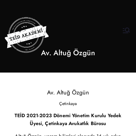
INscuola
İş Etiği Akademisi
Av. Altuğ Özgün
Av. Altuğ Özgün
Çetinkaya
TEİD 2021-2023 Dönemi Yönetim Kurulu Yedek
Üyesi, Çetinkaya Avukatlık Bürosu