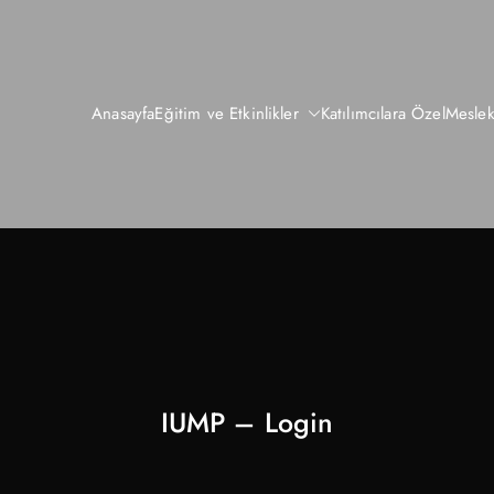
Anasayfa
Eğitim ve Etkinlikler
Katılımcılara Özel
Meslek
IUMP – Login