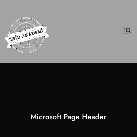
INscuola
İş Etiği Akademisi
Microsoft Page Header