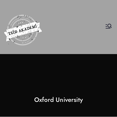
INscuola
İş Etiği Akademisi
Oxford University