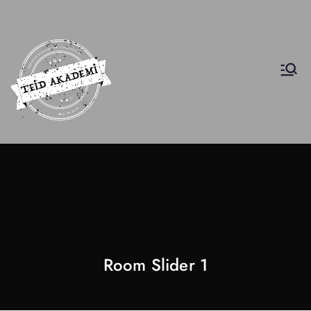
INscuola
İş Etiği Akademisi
Room Slider 1