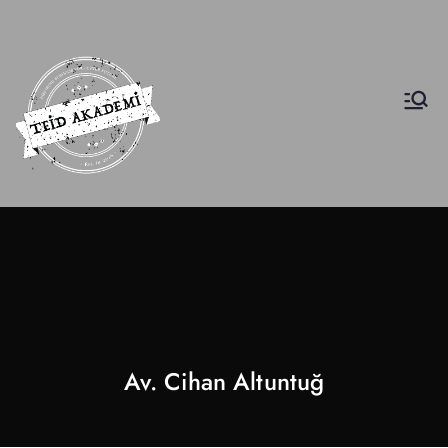
INscuola
İş Etiği Akademisi
Av. Cihan Altuntuğ