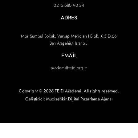
0216 580 90 34
ADRES
Mor Sümbül Sokak, Varyap Meridian I Blok, K:5 D:66
Batı Ataşehir/ İstanbul
EMAIL
akademi@teid.org.tr
Copyright © 2026 TEID Akademi, All rights reserved.
Geliştirici: Mucizefikir
Dijital Pazarlama Ajansı
English
(
İngilizce
)
Türkçe