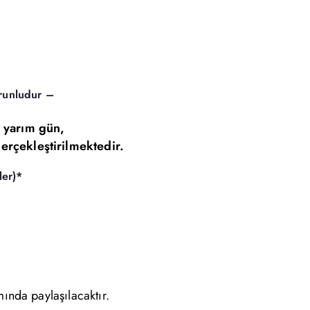
runludur –
 yarım gün,
erçekleştirilmektedir.
ler)*
nda paylaşılacaktır.