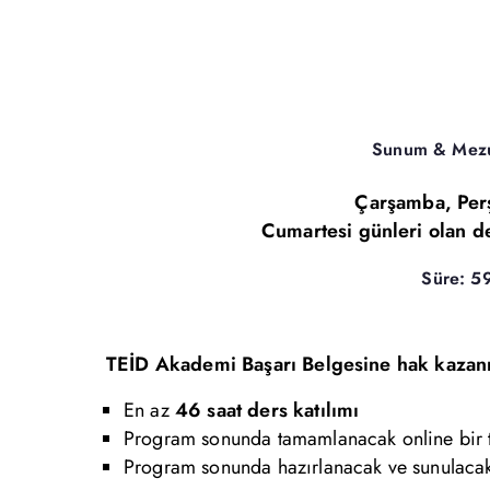
Sunum & Mezun
Çarşamba, Perş
Cumartesi günleri olan de
Süre: 59
TEİD Akademi Başarı Belgesine hak kazan
En az
46 saat ders katılımı
Program sonunda tamamlanacak online bir t
Program sonunda hazırlanacak ve sunulacak 