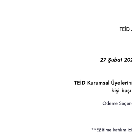
TEİD 
27 Şubat 202
TEİD Kurumsal Üyeleri
n
kişi ba
Ödeme Seçenek
**Eğitime katılım i