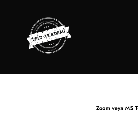
INscuola
İş Etiği Akademisi
Zoom veya MS Te