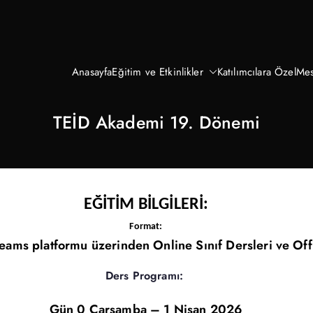
Anasayfa
Eğitim ve Etkinlikler
Katılımcılara Özel
Mes
TEİD Akademi 19. Dönemi
EĞİTİM BİLGİLERİ:
Format:
ams platformu üzerinden Online Sınıf Dersleri ve Off
Ders Programı:
Gün 0 Çarşamba – 1 Nisan 2026