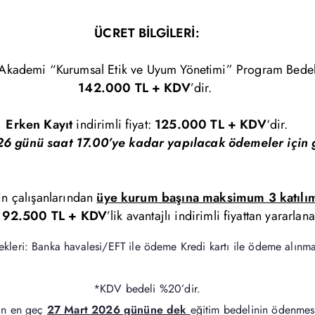
ÜCRET BİLGİLERİ:
Akademi “Kurumsal Etik ve Uyum Yönetimi” Program Bede
142.000 TL + KDV
’dir.
Erken Kayıt
indirimli fiyat:
125.000 TL + KDV
‘dir.
6 günü saat 17.00’ye kadar yapılacak ödemeler için g
in çalışanlarından
üye kurum başına maksimum 3 katılım
şı 92.500 TL + KDV
’lik avantajlı indirimli fiyattan yararlana
leri: Banka havalesi/EFT ile ödeme Kredi kartı ile ödeme alınm
*KDV bedeli %20’dir.
çin en geç
27 Mart 2026 gününe dek
eğitim bedelinin ödenmes