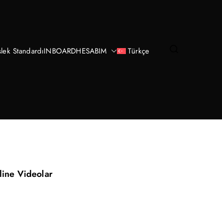
lek Standardı
INBOARD
HESABIM
Türkçe
line Videolar