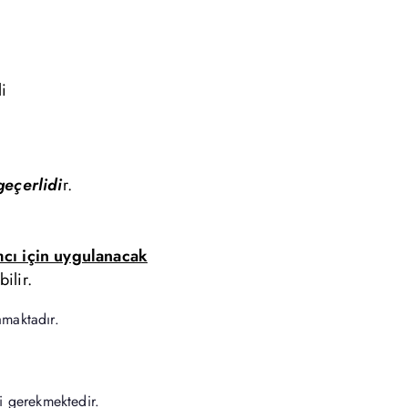
li
eçerlidi
r.
cı için uygulanacak
bilir.
amaktadır.
i gerekmektedir.